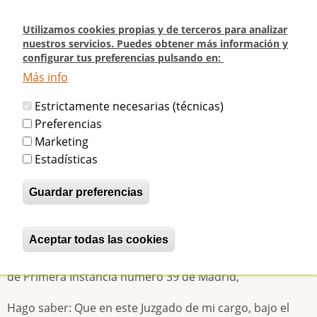
Pasar
al
Utilizamos cookies propias y de terceros para analizar
contenido
nuestros servicios. Puedes obtener más información y
configurar tus preferencias pulsando en:
principal
Más info
Inicio
Historia del Frontón Beti-Jai
1999 - Subasta del Beti-Jai
Estrictamente necesarias (técnicas)
1999 - Subasta del Beti-Jai
Preferencias
Marketing
Estadísticas
betijaimadrid
Mar, 04/08/2009 - 19:21
Guardar preferencias
Subasta del frontón Beti-Jai
MADRID - Edicto
Aceptar todas las cookies
Revocar consentimiento
Doña Margarita Garrido Gómez, Secretaria del Juzgado
de Primera Instancia número 39 de Madrid,
Hago saber: Que en este Juzgado de mi cargo, bajo el