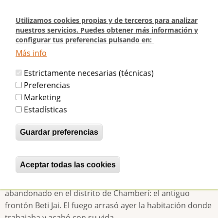
Pasar
al
Utilizamos cookies propias y de terceros para analizar
contenido
nuestros servicios. Puedes obtener más información y
configurar tus preferencias pulsando en:
principal
Más info
Inicio
Historia del Frontón Beti-Jai
2008 - ¿Incendio intencionado?
Estrictamente necesarias (técnicas)
2008 - ¿Incendio intencionado?
Preferencias
Marketing
Estadísticas
betijaimadrid
Vie, 07/08/2009 - 01:24
Guardar preferencias
Fallece en un incendio un vigilante del antiguo
frontón Beti Jai
Aceptar todas las cookies
Revocar consentimiento
Tzetzo Ivanov Filipov era búlgaro y tenía 63 años. Desde
hace siete meses vigilaba un imponente edificio hoy
abandonado en el distrito de Chamberí: el antiguo
frontón Beti Jai. El fuego arrasó ayer la habitación donde
trabajaba y acabó con su vida.