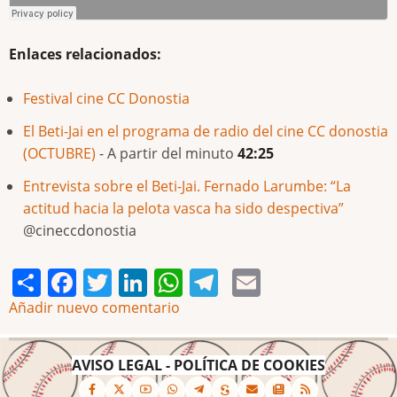
Enlaces relacionados:
Festival cine CC Donostia
El Beti-Jai en el programa de radio del cine CC donostia
(OCTUBRE)
- A partir del minuto
42:25
Entrevista sobre el Beti-Jai. Fernado Larumbe: “La
actitud hacia la pelota vasca ha sido despectiva”
@cineccdonostia
Share
Facebook
Twitter
LinkedIn
WhatsApp
Telegram
Email
Añadir nuevo comentario
AVISO LEGAL
-
POLÍTICA DE COOKIES