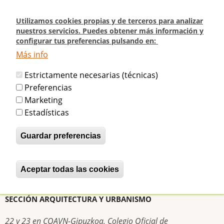
Pasar
al
Utilizamos cookies propias y de terceros para analizar
contenido
nuestros servicios. Puedes obtener más información y
configurar tus preferencias pulsando en:
principal
Más info
Inicio
AGENDA: El Beti-Jai en el Festival @cineccdonostia (22, 23 y 24 de
Estrictamente necesarias (técnicas)
octubre)
Preferencias
Marketing
AGENDA: El Beti-Jai en el Festival
Estadísticas
@cineccdonostia (22, 23 y 24 de
Guardar preferencias
octubre)
Aceptar todas las cookies
Revocar consentimiento
betijaimadrid
Mar, 20/10/2015 - 00:23
SECCIÓN ARQUITECTURA Y URBANISMO
22 y 23 en COAVN-Gipuzkoa, Colegio Oficial de