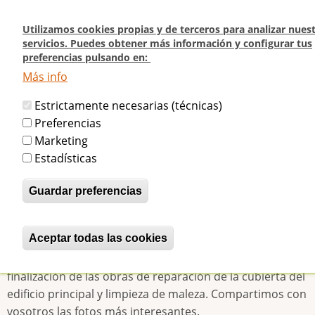
Pasar
al
Utilizamos cookies propias y de terceros para analizar nues
contenido
servicios. Puedes obtener más información y configurar tus
preferencias pulsando en:
principal
Más info
Inicio
Beti-Jai: Seguimiento periódico del estado del frontón
Estrictamente necesarias (técnicas)
Beti-Jai: Seguimiento periódico del
Preferencias
Marketing
estado del frontón
Estadísticas
Guardar preferencias
betijaimadrid
Vie, 03/04/2015 - 17:49
El pasado mes de marzo realizamos una de nuestra
Aceptar todas las cookies
Revocar consentimiento
rondas periódicas para comprobar el estado del frontón
Beti-Jai. No hay grandes cambios más allá de la
finalización de las obras de reparación de la cubierta del
edificio principal y limpieza de maleza. Compartimos con
vosotros las fotos más interesantes.