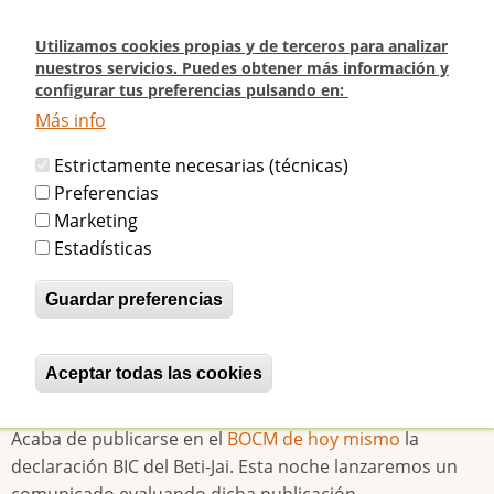
Pasar
al
Utilizamos cookies propias y de terceros para analizar
contenido
nuestros servicios. Puedes obtener más información y
configurar tus preferencias pulsando en:
principal
Más info
Inicio
BUENISIMA NOTICIA: El BIC del Beti-Jai publicado oficialmente en el
Estrictamente necesarias (técnicas)
BOCM
Preferencias
Marketing
BUENISIMA NOTICIA: El BIC del Beti-
Estadísticas
Jai publicado oficialmente en el
Guardar preferencias
BOCM
Aceptar todas las cookies
Revocar consentimiento
betijaimadrid
Mié, 09/02/2011 - 16:51
Acaba de publicarse en el
BOCM de hoy mismo
la
declaración BIC del Beti-Jai. Esta noche lanzaremos un
comunicado evaluando dicha publicación.