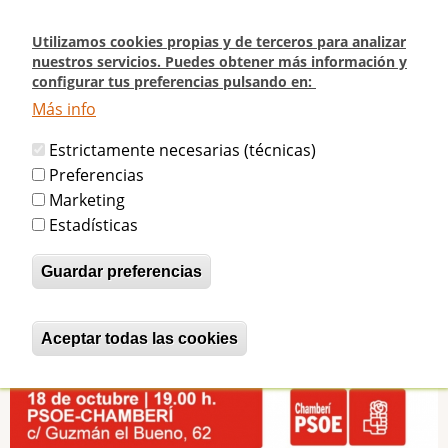
Pasar
al
Utilizamos cookies propias y de terceros para analizar
contenido
nuestros servicios. Puedes obtener más información y
configurar tus preferencias pulsando en:
principal
Más info
Inicio
DEBATE: Pasado y presente del Frontón Beti-Jai de Madrid (18/10 - 19:00)
Estrictamente necesarias (técnicas)
Preferencias
DEBATE: Pasado y presente del
Marketing
Estadísticas
Frontón Beti-Jai de Madrid (18/10 -
19:00)
Guardar preferencias
betijaimadrid
Mar, 09/10/2018 - 23:02
Aceptar todas las cookies
Revocar consentimiento