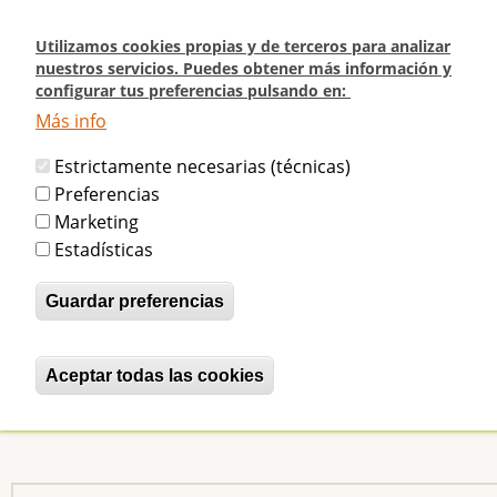
Pasar
al
Utilizamos cookies propias y de terceros para analizar
contenido
nuestros servicios. Puedes obtener más información y
configurar tus preferencias pulsando en:
principal
Más info
Inicio
El Beti-Jai en Madrid Directo
Estrictamente necesarias (técnicas)
El Beti-Jai en Madrid Directo
Preferencias
Marketing
Estadísticas
betijaimadrid
Mar, 29/09/2009 - 19:00
Guardar preferencias
Os mostramos el reportaje que emitió ayer Madrid
Directo (Telemadrid) en relación al Beti-Jai.
Aceptar todas las cookies
Revocar consentimiento