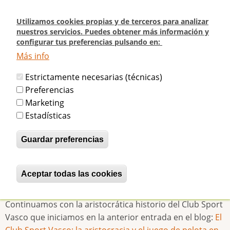
Pasar
al
Utilizamos cookies propias y de terceros para analizar
contenido
nuestros servicios. Puedes obtener más información y
configurar tus preferencias pulsando en:
principal
Más info
Inicio
El Club Sport Vasco: la aristocracia y el juego de pelota en Madrid
Estrictamente necesarias (técnicas)
(Segunda parte)
Preferencias
Marketing
El Club Sport Vasco: la aristocracia y
Estadísticas
el juego de pelota en Madrid
Guardar preferencias
(Segunda parte)
Aceptar todas las cookies
Revocar consentimiento
betijaimadrid
Sáb, 04/09/2021 - 00:08
Continuamos con la aristocrática historio del Club Sport
Vasco que iniciamos en la anterior entrada en el blog:
El
Club Sport Vasco: la aristocracia y el juego de pelota en