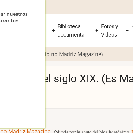
zar nuestros
urar tus
 está el Beti-Jai y
Biblioteca
Fotos y
isitarlo?
documental
Videos
l siglo XIX. (Es Madrid no Madriz Magazine)
Una joya del siglo XIX. (Es 
2
 no Madriz Magazine"
e
ditada por la gente del blog homónimo
"