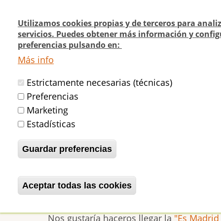
Pasar
al
Utilizamos cookies propias y de terceros para anali
contenido
servicios. Puedes obtener más información y config
Navegación
¿Quienes
¿Dónde
preferencias pulsando en:
principal
Actualidad
principal
somos?
cómo v
Más info
Estrictamente necesarias (técnicas)
Inicio
El fronton Beti-Jai. Una joya de
Preferencias
Marketing
Estadísticas
El fronton Beti-Jai. 
Guardar preferencias
Magazine)
Aceptar todas las cookies
Revocar consentimiento
betijaimadrid
Mar, 02/10/2012 - 09:1
Nos gustaría haceros llegar la
"Es Madrid