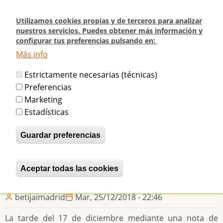
Pasar
al
Utilizamos cookies propias y de terceros para analizar
contenido
nuestros servicios. Puedes obtener más información y
configurar tus preferencias pulsando en:
principal
Más info
Inicio
El Tribunal Superior de Justicia de Madrid falla a favor de Madrid,
Estrictamente necesarias (técnicas)
Ciudadanía y Patrimonio y anula el Plan Urbanístico del Frontón Beti-Jai
Preferencias
Marketing
El Tribunal Superior de Justicia de
Estadísticas
Madrid falla a favor de Madrid,
Guardar preferencias
Ciudadanía y Patrimonio y anula el
Plan Urbanístico del Frontón Beti-Jai
Aceptar todas las cookies
Revocar consentimiento
betijaimadrid
Mar, 25/12/2018 - 22:46
La tarde del 17 de diciembre mediante una nota de