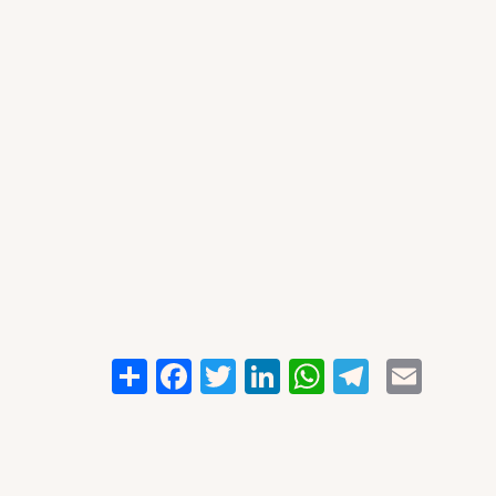
Share
Facebook
Twitter
LinkedIn
WhatsApp
Telegr
Emai