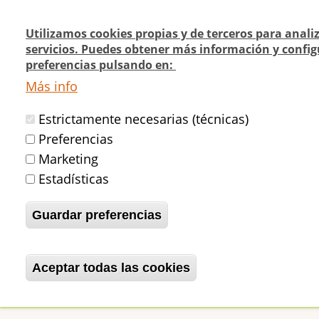
Pasar
al
Utilizamos cookies propias y de terceros para anali
contenido
servicios. Puedes obtener más información y config
Navegación
¿Quienes
¿Dónde
preferencias pulsando en:
principal
Actualidad
principal
somos?
cómo v
Más info
Estrictamente necesarias (técnicas)
Inicio
Entrevista en Telemadrid - Buen
Preferencias
Marketing
Estadísticas
Entrevista en Telem
Guardar preferencias
betijaimadrid
Vie, 05/02/2010 - 11:46
Aceptar todas las cookies
Revocar consentimiento