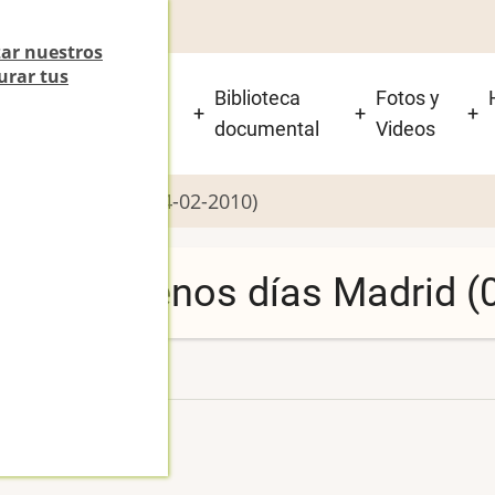
zar nuestros
urar tus
 está el Beti-Jai y
Biblioteca
Fotos y
isitarlo?
documental
Videos
os días Madrid (04-02-2010)
adrid - Buenos días Madrid (