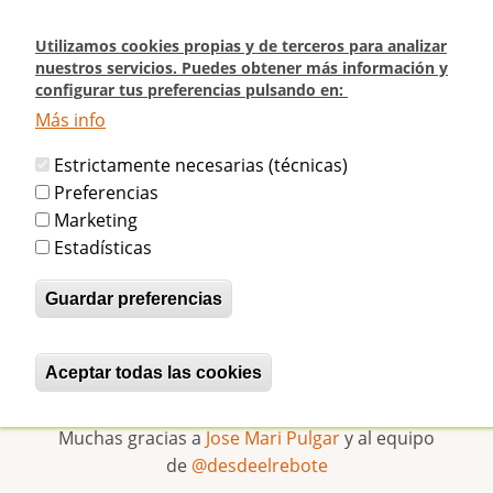
Pasar
al
Utilizamos cookies propias y de terceros para analizar
contenido
nuestros servicios. Puedes obtener más información y
configurar tus preferencias pulsando en:
principal
Más info
Inicio
Entrevista a Fernando Larumbe sobre el Beti-Jai en @desdeelrebote
Estrictamente necesarias (técnicas)
(Onda Fuenmayor)
Preferencias
Marketing
Entrevista a Fernando Larumbe
Estadísticas
sobre el Beti-Jai en @desdeelrebote
Guardar preferencias
(Onda Fuenmayor)
Aceptar todas las cookies
Revocar consentimiento
betijaimadrid
Jue, 05/03/2015 - 00:48
Muchas gracias a
Jose Mari Pulgar
y al equipo
de
@desdeelrebote