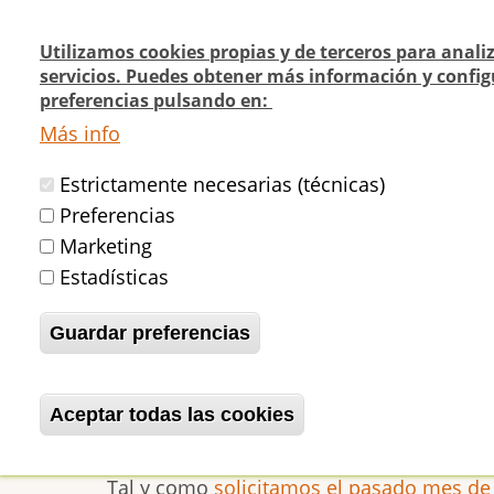
Pasar
al
Utilizamos cookies propias y de terceros para anali
contenido
servicios. Puedes obtener más información y config
Navegación
¿Quienes
¿Dónde
preferencias pulsando en:
principal
Actualidad
principal
somos?
cómo v
Más info
Estrictamente necesarias (técnicas)
Inicio
Información oficial recibida de
Preferencias
Marketing
Estadísticas
Información oficial 
Guardar preferencias
curso en el Frontón 
Aceptar todas las cookies
Revocar consentimiento
betijaimadrid
Vie, 08/04/2016 - 01:50
Tal y como
solicitamos el pasado mes d