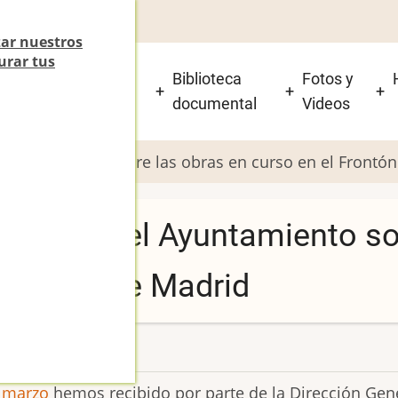
zar nuestros
urar tus
 está el Beti-Jai y
Biblioteca
Fotos y
isitarlo?
documental
Videos
l Ayuntamiento sobre las obras en curso en el Frontón
recibida del Ayuntamiento so
Beti-Jai de Madrid
e marzo
hemos recibido por parte de la Dirección Gene