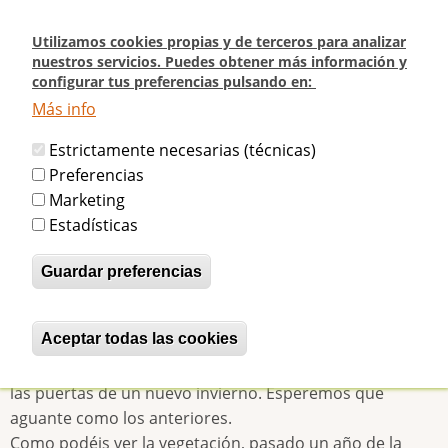
Pasar
al
Utilizamos cookies propias y de terceros para analizar
contenido
nuestros servicios. Puedes obtener más información y
configurar tus preferencias pulsando en:
principal
Más info
Inicio
La vegetación crece de nuevo en el Beti-Jai
Estrictamente necesarias (técnicas)
La vegetación crece de nuevo en el
Preferencias
Marketing
Beti-Jai
Estadísticas
Guardar preferencias
betijaimadrid
Dom, 20/11/2011 - 18:54
Esta semana hemos vuelto a revisar el estado actual del
Aceptar todas las cookies
Revocar consentimiento
Beti-Jai. No ha habido grandes sorpresas. Tal y como
sospechábamos sigue en el mismo lamentable estado a
las puertas de un nuevo invierno. Esperemos que
aguante como los anteriores.
Como podéis ver la vegetación, pasado un año de la