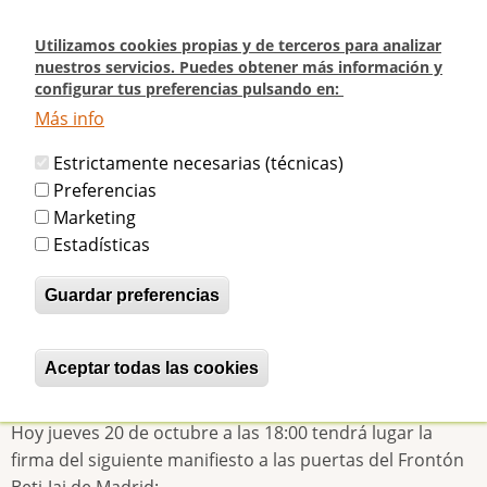
Pasar
al
Utilizamos cookies propias y de terceros para analizar
contenido
nuestros servicios. Puedes obtener más información y
configurar tus preferencias pulsando en:
principal
Más info
Inicio
Manifiesto en Defensa del Frontón Beti-Jai de Madrid ante el Plan
Estrictamente necesarias (técnicas)
Especial del Ayuntamiento
Preferencias
Marketing
Manifiesto en Defensa del Frontón
Estadísticas
Beti-Jai de Madrid ante el Plan
Guardar preferencias
Especial del Ayuntamiento
Aceptar todas las cookies
Revocar consentimiento
betijaimadrid
Jue, 20/10/2016 - 14:22
Hoy jueves 20 de octubre a las 18:00 tendrá lugar la
firma del siguiente manifiesto a las puertas del Frontón
Beti-Jai de Madrid: