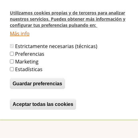
Pasar
al
Utilizamos cookies propias y de terceros para analizar
contenido
nuestros servicios. Puedes obtener más información y
configurar tus preferencias pulsando en:
principal
Más info
Inicio
Ni azules, ni colorados (DEIA - 13/03/2011)
Estrictamente necesarias (técnicas)
Ni azules, ni colorados (DEIA -
Preferencias
Marketing
13/03/2011)
Estadísticas
Guardar preferencias
betijaimadrid
Lun, 14/03/2011 - 15:17
Ni azules, ni colorados (DEIA - 13/03/2011)
Aceptar todas las cookies
Revocar consentimiento