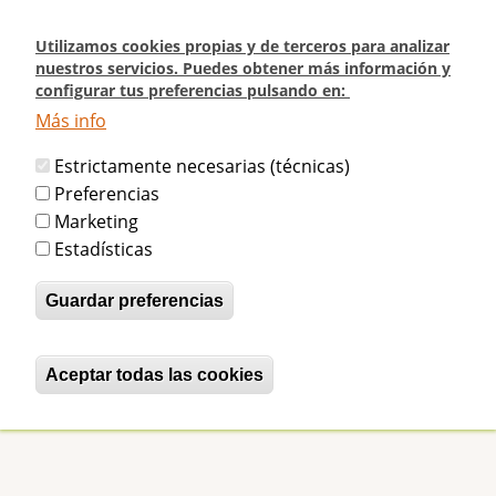
Pasar
al
Utilizamos cookies propias y de terceros para analizar
contenido
nuestros servicios. Puedes obtener más información y
configurar tus preferencias pulsando en:
principal
Más info
Inicio
Reportaje en El Diario Vasco (15/07/2010)
Estrictamente necesarias (técnicas)
Reportaje en El Diario Vasco
Preferencias
Marketing
(15/07/2010)
Estadísticas
Guardar preferencias
betijaimadrid
Dom, 25/07/2010 - 10:00
Aceptar todas las cookies
Revocar consentimiento
Reportaje en El Diario Vasco (15/07/2010)