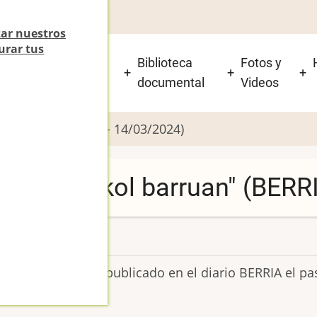
zar nuestros
urar tus
 está el Beti-Jai y
Biblioteca
Fotos y
isitarlo?
documental
Videos
 barruan" (BERRIA - 14/03/2024)
xi bat oskol barruan" (BERR
20
e a doble página publicado en el diario BERRIA el pa