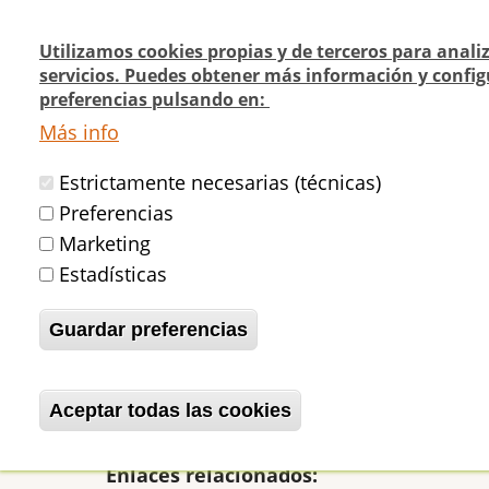
Pasar
al
Utilizamos cookies propias y de terceros para anali
contenido
servicios. Puedes obtener más información y config
Navegación
¿Quienes
¿Dónde
preferencias pulsando en:
principal
Actualidad
principal
somos?
cómo v
Más info
Estrictamente necesarias (técnicas)
Inicio
REPORTAJE "Harribitxi bat oskol
Preferencias
Marketing
Estadísticas
REPORTAJE "Harribit
Guardar preferencias
betijaimadrid
Dom, 17/03/2024 - 12:
Aceptar todas las cookies
Revocar consentimiento
Os trasladamos a continuación el reportaj
Enlaces relacionados: