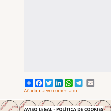
Share
Facebook
Twitter
LinkedIn
WhatsApp
Telegr
Emai
Añadir nuevo comentario
AVISO LEGAL
-
POLÍTICA DE COOKIES