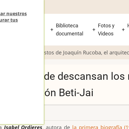
zar nuestros
urar tus
 está el Beti-Jai y
Biblioteca
Fotos y
isitarlo?
documental
Videos
 descansan los restos de Joaquín Rucoba, el arquitect
ermita donde descansan los 
 del frontón Beti-Jai
0
a
Isabel Ordieres
, autora de
la primera biografía 