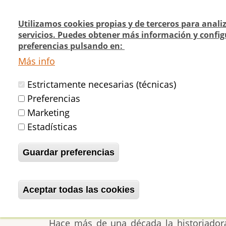
Pasar
al
Utilizamos cookies propias y de terceros para anali
contenido
servicios. Puedes obtener más información y config
Navegación
¿Quienes
¿Dónde
preferencias pulsando en:
principal
Actualidad
principal
somos?
cómo v
Más info
Estrictamente necesarias (técnicas)
Inicio
Restauración de la ermita donde
Preferencias
Marketing
Estadísticas
Restauración de la 
Guardar preferencias
Rucoba, el arquitecto
Aceptar todas las cookies
Revocar consentimiento
betijaimadrid
Mié, 30/04/2025 - 22:3
Hace más de una década la historiador