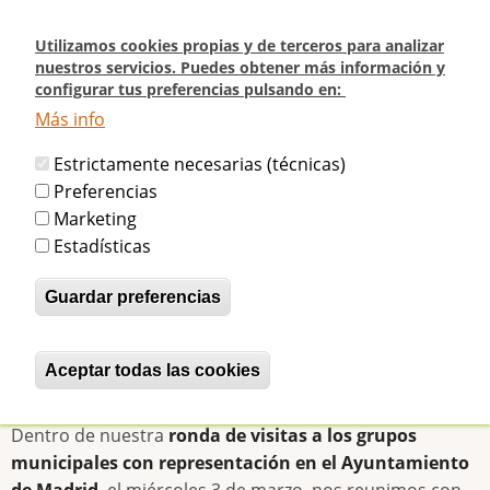
Pasar
al
Utilizamos cookies propias y de terceros para analizar
contenido
nuestros servicios. Puedes obtener más información y
configurar tus preferencias pulsando en:
principal
Más info
Inicio
Reunión con el Grupo Municipal de IU y expediente de expropiación en
Estrictamente necesarias (técnicas)
marcha
Preferencias
Marketing
Reunión con el Grupo Municipal de IU
Estadísticas
y expediente de expropiación en
Guardar preferencias
marcha
Aceptar todas las cookies
Revocar consentimiento
betijaimadrid
Dom, 07/03/2010 - 19:57
Dentro de nuestra
ronda de visitas a los grupos
municipales con representación en el Ayuntamiento
de Madrid
, el miércoles 3 de marzo, nos reunimos con