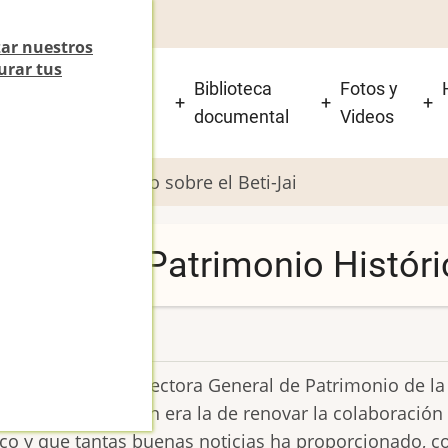
zar nuestros
urar tus
 está el Beti-Jai y
Biblioteca
Fotos y
isitarlo?
documental
Videos
trimonio Histórico sobre el Beti-Jai
 D.G. de Patrimonio Históric
ecibido la nueva Directora General de Patrimonio de 
o. Nuestra intención era la de renovar la colaboració
rico y que tantas buenas noticias ha proporcionado,