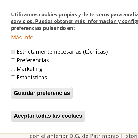
Pasar
al
Utilizamos cookies propias y de terceros para anali
contenido
servicios. Puedes obtener más información y config
Navegación
¿Quienes
¿Dónde
preferencias pulsando en:
principal
Actualidad
principal
somos?
cómo v
Más info
Estrictamente necesarias (técnicas)
Inicio
Reunión con la nueva D.G. de Pa
Preferencias
Marketing
Estadísticas
Reunión con la nueva
Guardar preferencias
betijaimadrid
Jue, 20/10/2011 - 16:39
Aceptar todas las cookies
Revocar consentimiento
Este martes, día 18 de octubre, nos ha r
Laura Rivera García de Leániz y su equip
con el anterior D.G. de Patrimonio Histó