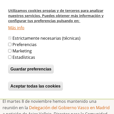
Pasar
al
Utilizamos cookies propias y de terceros para analizar
contenido
nuestros servicios. Puedes obtener más información y
configurar tus preferencias pulsando en:
principal
Más info
Inicio
Reunión oficial con el Gobierno Vasco sobre el Frontón Beti-Jai de
Estrictamente necesarias (técnicas)
Madrid
Preferencias
Marketing
Reunión oficial con el Gobierno
Estadísticas
Vasco sobre el Frontón Beti-Jai de
Guardar preferencias
Madrid
Aceptar todas las cookies
Revocar consentimiento
betijaimadrid
Mar, 08/11/2016 - 20:26
El martes 8 de noviembre hemos mantenido una
reunión en la
Delegación del Gobierno Vasco en Madrid
a petición de Asier Vallejo, Director para la Comunidad