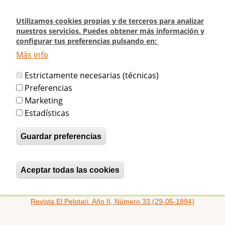
Pasar
al
Utilizamos cookies propias y de terceros para analizar
contenido
nuestros servicios. Puedes obtener más información y
configurar tus preferencias pulsando en:
principal
Más info
Inicio
Revista "El Pelotari". Año II. Número 33 (29-05-1894)
Estrictamente necesarias (técnicas)
Revista "El Pelotari". Año II. Número
Preferencias
Marketing
33 (29-05-1894)
Estadísticas
Guardar preferencias
betijaimadrid
Sáb, 15/08/2009 - 00:00
Número extraordinario con motivo de la inauguración
Aceptar todas las cookies
Revocar consentimiento
del frontón Beti-Jai de Madrid.
Revista El Pelotari. Año II, Número 33 (29-05-1894)