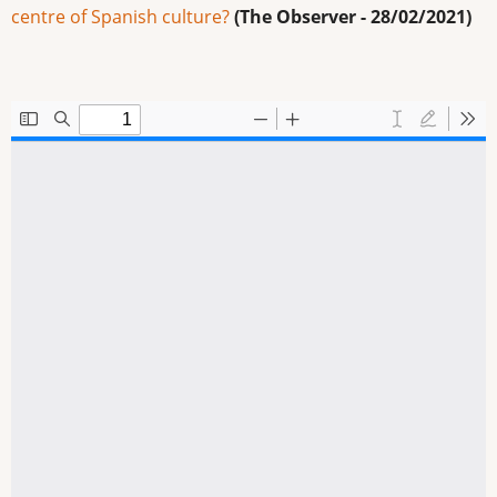
centre of Spanish culture?
(The Observer - 28/02/2021)