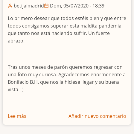
las
betijaimadrid
Dom, 05/07/2020 - 18:39
VISITAS
Lo primero desear que todos estéis bien y que entre
organizadas
todos consigamos superar esta maldita pandemia
al
que tanto nos está haciendo sufrir. Un fuerte
frontón
abrazo.
Beti-
Jai
de
Madrid
Tras unos meses de parón queremos regresar con
una foto muy curiosa. Agradecemos enormenente a
Bonifacio B.H. que nos la hiciese llegar y su buena
vista :-)
Lee más
sobre
Añadir nuevo comentario
El
Beti-