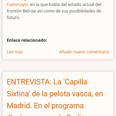
Fuenmayor
en la que habla del estado actual del
frontón Beti-Jai así como de sus posibilidades de
futuro.
Enlace relacionado:
Lee más
sobre
Añadir nuevo comentario
ENTREVISTA:
Fernando
Larumbe
habla
ENTREVISTA: La 'Capilla
del
estado
Sixtina' de la pelota vasca, en
actual
del
Madrid. En el programa
Beti-