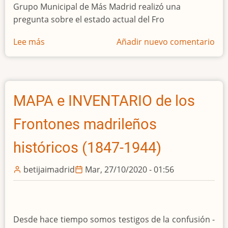
Grupo Municipal de Más Madrid realizó una
pregunta sobre el estado actual del Fro
Lee más
sobre
Añadir nuevo comentario
NOVEDADES
sobre
el
frontón
MAPA e INVENTARIO de los
Beti-
Jai
Frontones madrileños
en
la
históricos (1847-1944)
Comisión
Permanente
betijaimadrid
Mar, 27/10/2020 - 01:56
de
Cultura,
Turismo
Desde hace tiempo somos testigos de la confusión -
y