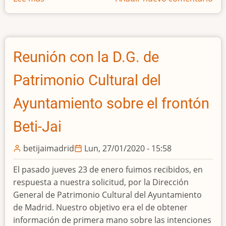
ENTREVISTA:
La
'Capilla
Sixtina'
Reunión con la D.G. de
de
la
Patrimonio Cultural del
pelota
vasca,
Ayuntamiento sobre el frontón
en
Beti-Jai
Madrid.
En
betijaimadrid
Lun, 27/01/2020 - 15:58
el
programa
El pasado jueves 23 de enero fuimos recibidos, en
@_rtvemarcae
respuesta a nuestra solicitud, por la Dirección
de
General de Patrimonio Cultural del Ayuntamiento
Radio
de Madrid. Nuestro objetivo era el de obtener
Exterior
información de primera mano sobre las intenciones