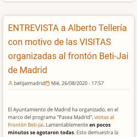
SONIDOS
de
INFRAESTRUCTURAS:
El
ENTREVISTA a Alberto Tellería
frontón
Beti-
con motivo de las VISITAS
Jai
(Un
organizadas al frontón Beti-Jai
ameno,
de Madrid
extenso
e
betijaimadrid
Mié, 26/08/2020 - 17:57
interesante
documental
sobre
su
El Ayuntamiento de Madrid ha organizado, en el
recuperación)
marco del programa "Pasea Madrid",
visitas al
Frontón Beti-Jai
. Lamentablemente
en pocos
minutos se agotaron todas
. Esto demuestra la