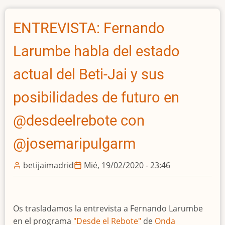
Jai
en
ENTREVISTA: Fernando
la
publicidad
Larumbe habla del estado
de
principios
actual del Beti-Jai y sus
del
posibilidades de futuro en
siglo
XX
@desdeelrebote con
@josemaripulgarm
betijaimadrid
Mié, 19/02/2020 - 23:46
Os trasladamos la entrevista a Fernando Larumbe
en el programa
"Desde el Rebote"
de
Onda