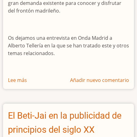
gran demanda existente para conocer y disfrutar
del frontón madrileño.
Os dejamos una entrevista en Onda Madrid a
Alberto Tellería en la que se han tratado este y otros
temas relacionados.
Lee más
sobre
Añadir nuevo comentario
ENTREVISTA
a
Alberto
Tellería
El Beti-Jai en la publicidad de
con
motivo
principios del siglo XX
de