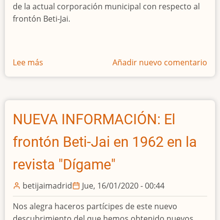
de la actual corporación municipal con respecto al
frontón Beti-Jai.
Lee más
sobre
Añadir nuevo comentario
Reunión
con
la
D.G.
NUEVA INFORMACIÓN: El
de
Patrimonio
frontón Beti-Jai en 1962 en la
Cultural
del
revista "Dígame"
Ayuntamiento
sobre
betijaimadrid
Jue, 16/01/2020 - 00:44
el
Nos alegra haceros partícipes de este nuevo
frontón
descubrimiento del que hemos obtenido nuevos