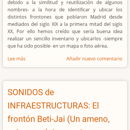
debido a la similitud y reutilización de algunos
Deporte
nombres- a la hora de identificar y ubicar los
del
distintos frontones que poblaron Madrid desde
Ayuntamiento
mediados del siglo XIX a la primera mitad del siglo
de
XX. Por ello hemos creído que sería buena idea
Madrid
realizar un sencillo inventario y ubicarlos -siempre
que ha sido posible- en un mapa o foto aérea.
Lee más
sobre
Añadir nuevo comentario
MAPA
e
INVENTARIO
de
SONIDOS de
los
Frontones
INFRAESTRUCTURAS: El
madrileños
históricos
frontón Beti-Jai (Un ameno,
(1847-