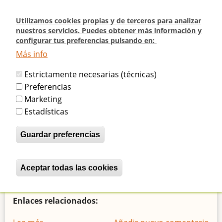
Pasar
al
Utilizamos cookies propias y de terceros para analizar
contenido
nuestros servicios. Puedes obtener más información y
configurar tus preferencias pulsando en:
principal
Más info
Inicio
Entradas de blog
Estrictamente necesarias (técnicas)
Entradas de blog
Preferencias
Marketing
Estadísticas
ENTREVISTA sobre el Frontón
Guardar preferencias
Beti-Jai en el @cafelluvia
Aceptar todas las cookies
Revocar consentimiento
betijaimadrid
Mié, 02/12/2020 - 01:42
Enlaces relacionados: