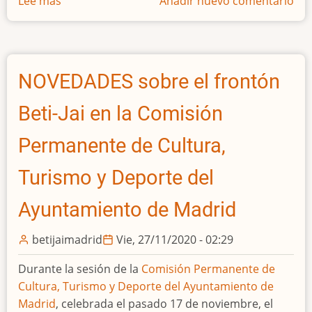
Lee más
sobre
Añadir nuevo comentario
ENTREVISTA
sobre
el
Frontón
NOVEDADES sobre el frontón
Beti-
Jai
Beti-Jai en la Comisión
en
el
Permanente de Cultura,
@cafelluvia
Turismo y Deporte del
Ayuntamiento de Madrid
betijaimadrid
Vie, 27/11/2020 - 02:29
Durante la sesión de la
Comisión Permanente de
Cultura, Turismo y Deporte del Ayuntamiento de
Madrid
, celebrada el pasado 17 de noviembre, el