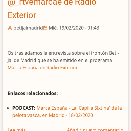
@_rtvemarcae de Radio
Jai
y
Exterior
sus
posibilidades
betijaimadrid
Mié, 19/02/2020 - 01:43
de
futuro
en
@desdeelrebote
Os trasladamos la entrevista sobre el frontón Beti-
con
Jai de Madrid que se ha emitido en el programa
@josemaripulgarm
Marca España de Radio Exterior.
Enlaces relacionados:
PODCAST:
Marca España - La 'Capilla Sixtina' de la
pelota vasca, en Madrid - 18/02/2020
Lee más
sobre
Añadir nuevo comentario