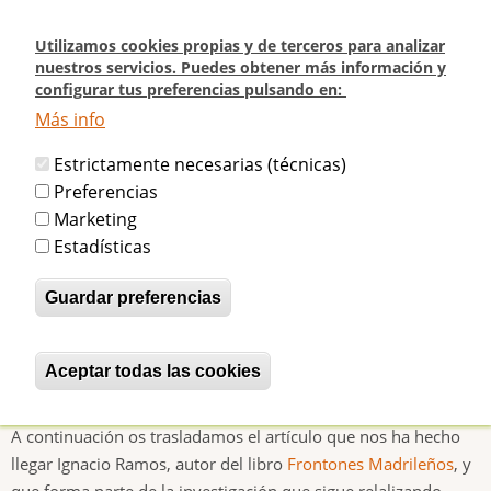
Pasar
al
Utilizamos cookies propias y de terceros para analizar
contenido
nuestros servicios. Puedes obtener más información y
configurar tus preferencias pulsando en:
principal
Más info
Inicio
Nuestro primer medallista olímpico, el pelotari Francisco Villota, sigue
Estrictamente necesarias (técnicas)
en Madrid
Preferencias
Marketing
Nuestro primer medallista olímpico,
Estadísticas
el pelotari Francisco Villota, sigue en
Guardar preferencias
Madrid
Aceptar todas las cookies
Revocar consentimiento
betijaimadrid
Lun, 02/09/2013 - 15:00
A continuación os trasladamos el artículo que nos ha hecho
llegar Ignacio Ramos, autor del libro
Frontones Madrileños
, y
que forma parte de la investigación que sigue relalizando